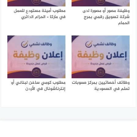
وظيفة مصور أو مصورة لدى
مطلوب أمينة مستودع للعمل
شركة تسويق رقمي بمرج
في ماركا – الحزام الدائري
الحمام
وظائف أخصائيين بمركز صعوبات
مطلوب كومي ساخن لبناني أو
تعلم في السعودية
إنترناشونال في الأردن