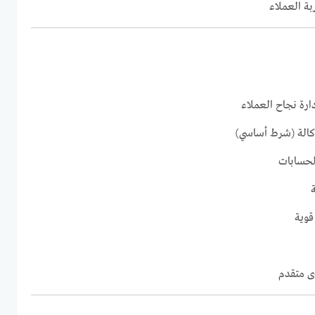
ة العملاء
كالة (شرط أساسي)
الحسابات
قوية
وى متقدم