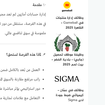
✨
مقدمة
إدارة حسابات أمازون لم تعد مجرد 
وظائف إدارة منتجات
في Gameball –
في هذه الفرصة، ستنتقل من دور تن
القاهرة 2025
ملموسة في سوق تنافسي عالمي.
وظيفة موظف تحصيل
📌
لماذا هذه الفرصة تستحق؟
(جابي) – بلدية الخضر –
بيت لحم 2025
العمل عن بُعد بالكامل ضمن ف
راتب مرتفع مقارنة بالسوق الم
دور استراتيجي يؤثر مباشرة عل
وظائف في عمّان –
كيميائي ضبط جودة
التعامل مع علامات تجارية مت
لدى Sigma