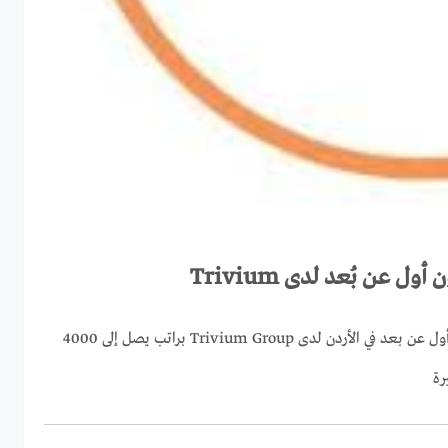
ل عن بُعد لدى Trivium
فرصة عمل مدير حسابات أمازون أول عن بعد في الأردن لدى Trivium Group براتب يصل إلى 4000
رة