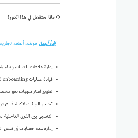
⚙️
ماذا ستفعل في هذا الدور؟
إقرأ أيضا:
موظف أنظمة تجارية ف
إدارة علاقات العملاء وبناء ش
قيادة عمليات onboarding للعملاء الجدد وتحسينها
تطوير استراتيجيات نمو مخص
تحليل البيانات لاكتشاف فرص ز
التنسيق بين الفرق الداخلية 
إدارة عدة حسابات في نفس الو