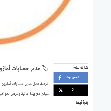
شارك على
🏷️
مدير حسابات أمازون أو
فيس بوك
X
دولار مع بيئة عالمية وفرص نمو كبي
إقرأ أيضا