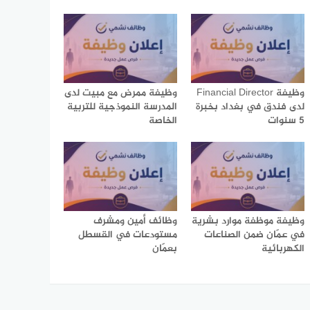
وظيفة Financial Director
وظيفة ممرض مع مبيت لدى
لدى فندق في بغداد بخبرة
المدرسة النموذجية للتربية
5 سنوات
الخاصة
وظيفة موظفة موارد بشرية
وظائف أمين ومشرف
في عمّان ضمن الصناعات
مستودعات في القسطل
الكهربائية
بعمّان