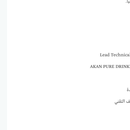
ا.
ة
ف التقني