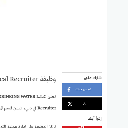
شارك على
وظيفة Lead Technical Recruiter في دبي
فيس بوك
تعلن
RINKING WATER L.L.C
X
Recruiter
في دبي، ضمن قسم الموا
إقرأ أيضا
تركز الوظيفة على إدارة عملية التو