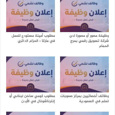
وظيفة مصور أو مصورة لدى
مطلوب أمينة مستودع للعمل
شركة تسويق رقمي بمرج
في ماركا – الحزام الدائري
الحمام
وظائف أخصائيين بمركز صعوبات
مطلوب كومي ساخن لبناني أو
تعلم في السعودية
إنترناشونال في الأردن