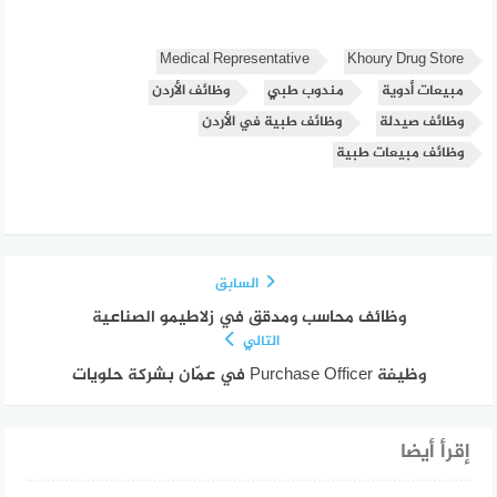
Medical Representative
Khoury Drug Store
مبيعات أدوية
مندوب طبي
وظائف الأردن
وظائف صيدلة
وظائف طبية في الأردن
وظائف مبيعات طبية
السابق
وظائف محاسب ومدقق في زلاطيمو الصناعية
التالي
وظيفة Purchase Officer في عمّان بشركة حلويات
إقرأ أيضا