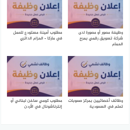
وظيفة مصور أو مصورة لدى
مطلوب أمينة مستودع للعمل
شركة تسويق رقمي بمرج
في ماركا – الحزام الدائري
الحمام
وظائف أخصائيين بمركز صعوبات
مطلوب كومي ساخن لبناني أو
تعلم في السعودية
إنترناشونال في الأردن