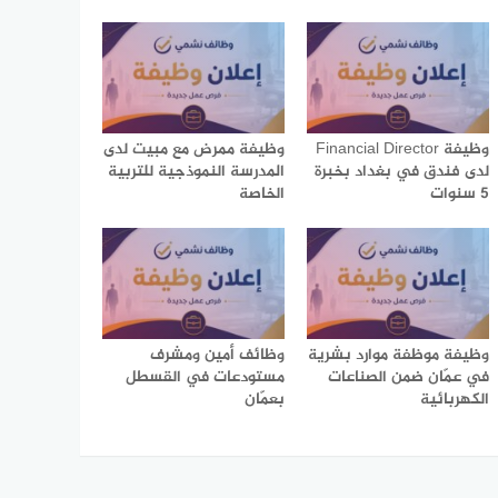
وظيفة Financial Director
وظيفة ممرض مع مبيت لدى
لدى فندق في بغداد بخبرة
المدرسة النموذجية للتربية
5 سنوات
الخاصة
وظيفة موظفة موارد بشرية
وظائف أمين ومشرف
في عمّان ضمن الصناعات
مستودعات في القسطل
الكهربائية
بعمّان