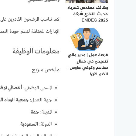
وظائف مهندس كهرباء
حديث التخرج شركة
كما تناسب المرشحين القادرين على 
EMDEG 2025
الإدارات المختلفة لدعم جودة العم
معلومات الوظيفة
فرصة عمل | مدير مالي
تنفيذي في قطاع
مطاعم وكوفي هاوس –
ملخص سريع
انضم الآن!
المسمى الوظيفي:
أخصائي توظي
جهة العمل:
جمعية الوداد الخ
المدينة:
جدة
الدولة:
السعودية