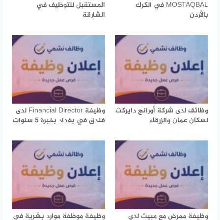
MOSTAQBAL في الكرك
المستقبل للتوظيف في
بالأردن
الشارقة
وظائف لدى شركة أورانج دايركت
وظيفة Financial Director لدى
لسكان عمان والزرقاء
فندق في بغداد بخبرة 5 سنوات
وظيفة ممرض مع مبيت لدى
وظيفة موظفة موارد بشرية في