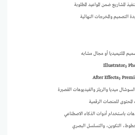
فيذ المشاريع ضمن المواعيد المطلوبة
ة التصميم والمخرجات النهائية
يم الملتيميديا أو مجال مشابه
Ph
و
Illustrator
Premi
و
After Effects
سوشال ميديا والريلز والفيديوهات القصيرة
 المحتوى للمنصات الرقمية
هات باستخدام أدوات الذكاء الاصطناعي
خطوط، التكوين، والتسلسل البصري