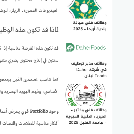
الفيديوهات القصيرة، الريلز، المو
وظائف فني صيانة –
بلدية أريحا – 2025
لماذا قد تكون هذه الوظ
قد تكون هذه الفرصة مناسبة إذا ك
سنتين في إنتاج محتوى بصري متنو
وظائف مدير توظيف
في شركة Daher
Foods لبنان
كما تناسب المصممين الذين يجمعون
الأساسي، وفهم الهوية البصرية و
وظائف فني مختبر –
وجود
Portfolio
قوي يعرض أعمالك 
الفيزياء الطبية الحيوية
– جامعة الخليل 2025
أفكار مناسبة للعلامات والمنصات ال