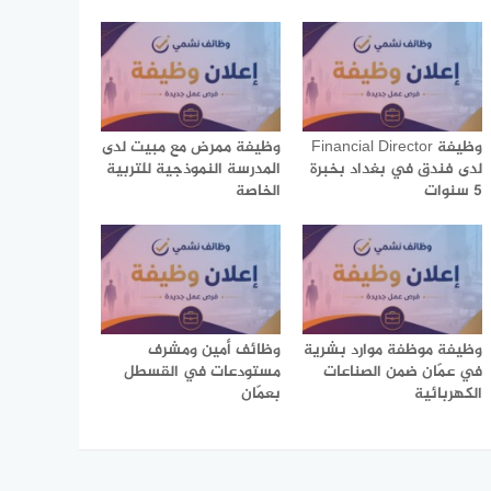
وظيفة Financial Director
وظيفة ممرض مع مبيت لدى
لدى فندق في بغداد بخبرة
المدرسة النموذجية للتربية
5 سنوات
الخاصة
وظيفة موظفة موارد بشرية
وظائف أمين ومشرف
في عمّان ضمن الصناعات
مستودعات في القسطل
الكهربائية
بعمّان