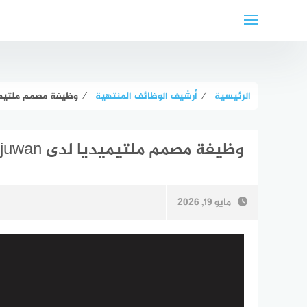
لتجاوز
لى
لمحتوى
الرئيسية
⁄
أرشيف الوظائف المنتهية
⁄
وظيفة مصمم ملتيميديا لدى wan
وظيفة مصمم ملتيميديا لدى Orjuwan في عمّان
مايو 19, 2026