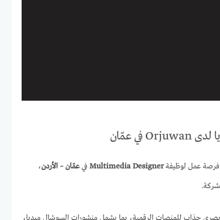
 في عمّان
فرصة عمل لوظيفة
Multimedia Designer
في
عمّان – الأردن
،
لشركة.
بصري جذاب للمنصات الرقمية، بما يشمل منشورات السوشال ميديا،