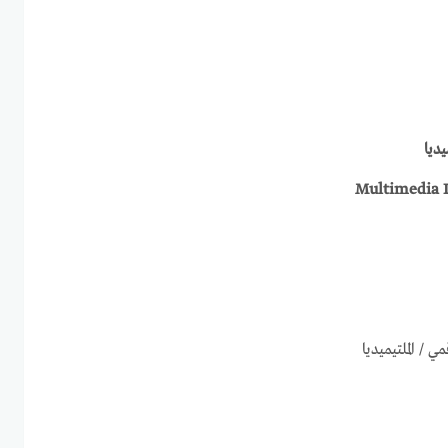
ديا
Multimedia 
ي / الملتيميديا