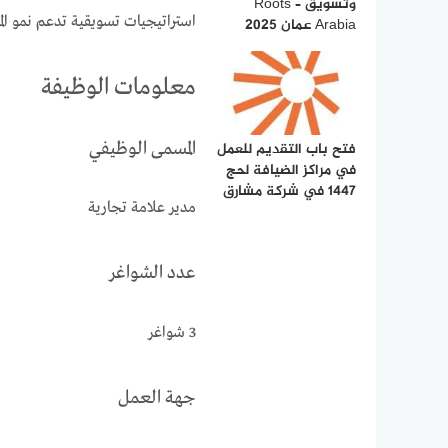
وتسويق – Roots
استراتيجيات تسويقية تدعم نمو الم
Arabia عمان 2025
معلومات الوظيفة
المسمى الوظيفي
فتح باب التقديم للعمل
في مراكز الضيافة لحج
1447 في شركة مشارق
مدير علامة تجارية
عدد الشواغر
3 شواغر
جهة العمل