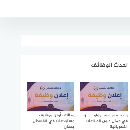
احدث الوظائف
وظيفة موظفة موارد بشرية
وظائف أمين ومشرف
في عمّان ضمن الصناعات
مستودعات في القسطل
الكهربائية
بعمّان