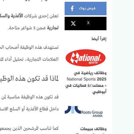
فيس بوك
تعلن إحدى شركات
الأغذية والسلع 
X
تجارية
ضمن 3 شواغر متاحة.
إقرأ أيضا
تستهدف هذه الوظيفة أصحاب الخبر
العلامات التجارية، تحليل أداء ال
وظائف رياضية في
لماذا قد تكون هذه الوظ
National Sports 2025
– مساعد/ة فعاليات في
أبوظبي
قد تكون هذه الوظيفة مناسبة لمن ل
داخل قطاع الأغذية أو السلع الاست
وظائف مبيعات
كما تناسب المرشحين الذين يجمعون 