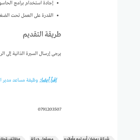
إجادة استخدام برامج الحاسوب، وخاصة l
القدرة على العمل تحت الضغط
طريقة التقديم
يرجى إرسال السيرة الذاتية إلى الر
إقرأ أيضا:
وظيفة مساعد مدير ال
0791203507
شركة رمضان أبو لبه وأولاده
مسؤول حركة
وظائف قطاع 