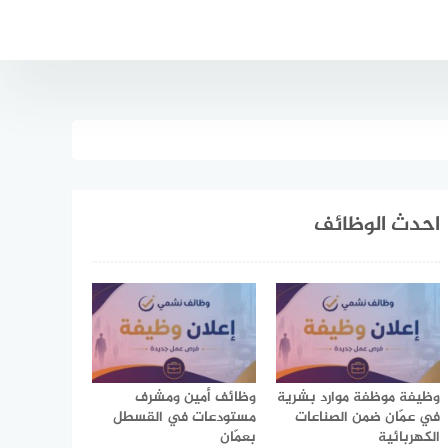
احدث الوظائف
وظيفة موظفة موارد بشرية
وظائف أمين ومشرف
في عمّان ضمن الصناعات
مستودعات في القسطل
الكهربائية
بعمّان