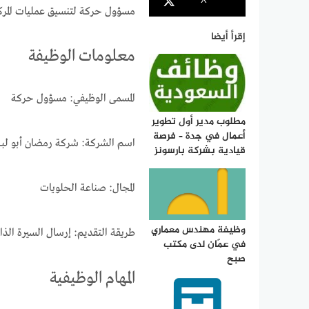
X
مسؤول حركة لتنسيق عمليات المرك
إقرأ أيضا
معلومات الوظيفة
المسمى الوظيفي: مسؤول حركة
مطلوب مدير أول تطوير
أعمال في جدة – فرصة
اسم الشركة: شركة رمضان أبو لبه
قيادية بشركة بارسونز
المجال: صناعة الحلويات
وظيفة مهندس معماري
طريقة التقديم: إرسال السيرة الذاتي
في عمّان لدى مكتب
صبح
المهام الوظيفية