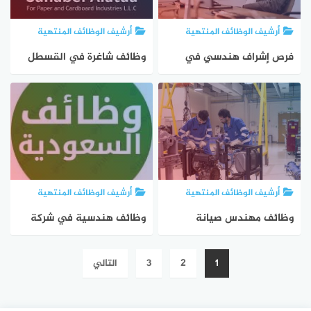
أرشيف الوظائف المنتهية
أرشيف الوظائف المنتهية
فرص إشراف هندسي في
وظائف شاغرة في القسطل
مشروع معان الشيديه – سكن
الصناعية | فني ميكانيك
ووجبات وسيارة متوفرة
ومهندس ميكانيك – توظيف
فوري
أرشيف الوظائف المنتهية
أرشيف الوظائف المنتهية
وظائف مهندس صيانة
وظائف هندسية في شركة
صناعات دوائية في السلط –
مقاولات بالرياض – كهرباء
تعدد
1
2
3
التالي
رواتب مجزية وتوظيف فوري
وميكانيك
صفحات
المقالات