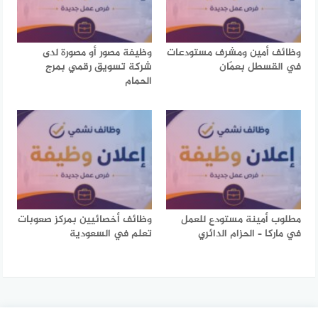
وظائف أمين ومشرف مستودعات
وظيفة مصور أو مصورة لدى
في القسطل بعمّان
شركة تسويق رقمي بمرج
الحمام
مطلوب أمينة مستودع للعمل
وظائف أخصائيين بمركز صعوبات
في ماركا – الحزام الدائري
تعلم في السعودية