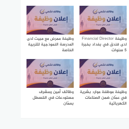
وظيفة Financial Director
وظيفة ممرض مع مبيت لدى
لدى فندق في بغداد بخبرة
المدرسة النموذجية للتربية
5 سنوات
الخاصة
وظيفة موظفة موارد بشرية
وظائف أمين ومشرف
في عمّان ضمن الصناعات
مستودعات في القسطل
الكهربائية
بعمّان