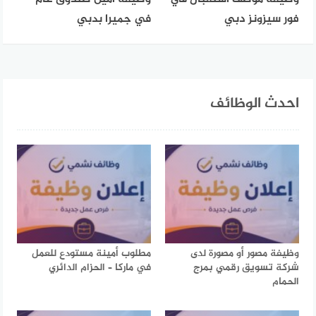
فور سيزونز دبي
في جميرا بدبي
احدث الوظائف
وظيفة مصور أو مصورة لدى
مطلوب أمينة مستودع للعمل
شركة تسويق رقمي بمرج
في ماركا – الحزام الدائري
الحمام