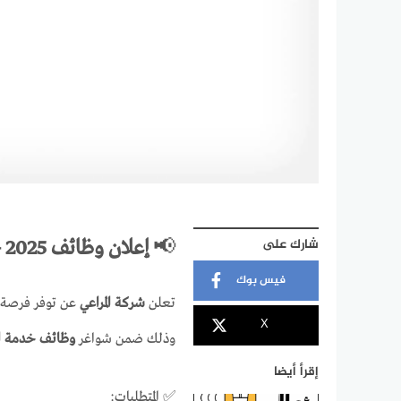
شارك على
📢
إعلان وظائف 2025 – شركة المراعي | القصيم
فيس بوك
تعلن
شركة المراعي
عن توفر فرصة
X
وذلك ضمن شواغر
وظائف خدمة العم
إقرأ أيضا
✅ المتطلبات: