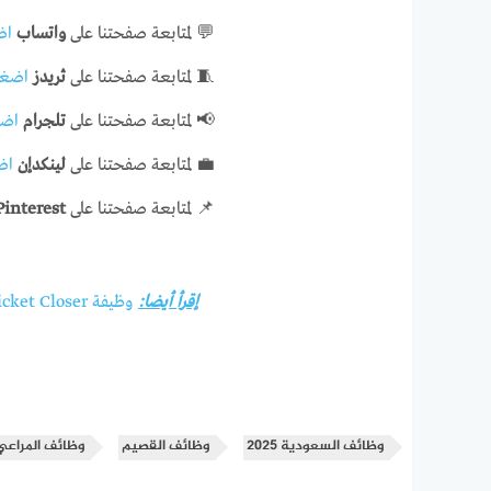
💬 لمتابعة صفحتنا على
واتساب
اض
🧵 لمتابعة صفحتنا على
ثريدز
اضغط
📢 لمتابعة صفحتنا على
تلجرام
اضغ
💼 لمتابعة صفحتنا على
لينكدإن
اض
📌 لمتابعة صفحتنا على
Pinterest
إقرأ أيضا:
وظيفة High-Ticket Closer عن بُعد في Nomadic Closer
وظائف السعودية 2025
وظائف القصيم
وظائف المراعي