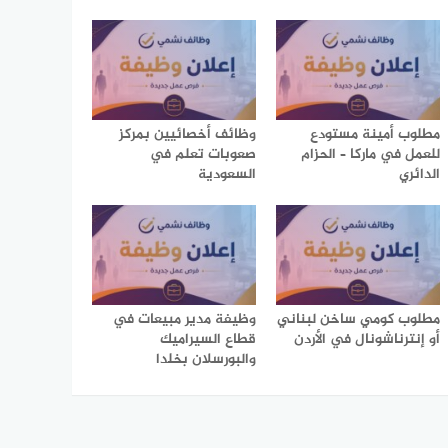
مطلوب أمينة مستودع
وظائف أخصائيين بمركز
للعمل في ماركا – الحزام
صعوبات تعلم في
الدائري
السعودية
مطلوب كومي ساخن لبناني
وظيفة مدير مبيعات في
أو إنترناشونال في الأردن
قطاع السيراميك
والبورسلان بخلدا