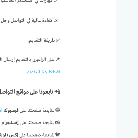
مهارات في استخدام الحاسب الآلي (fice
كفاءة عالية في التواصل وحل ا
✅ طريقة التقديم:
📌 على الراغبين بالتقديم إرسال الط
اضغط هنا للتقديم
📲
تابعونا على مواقع التواص
🔵 لمتابعة صفحتنا على
فيسبوك
اض
📸 لمتابعة صفحتنا على
إنستجرام
ا
🐦 لمتابعة صفحتنا على
إكس (تويتر