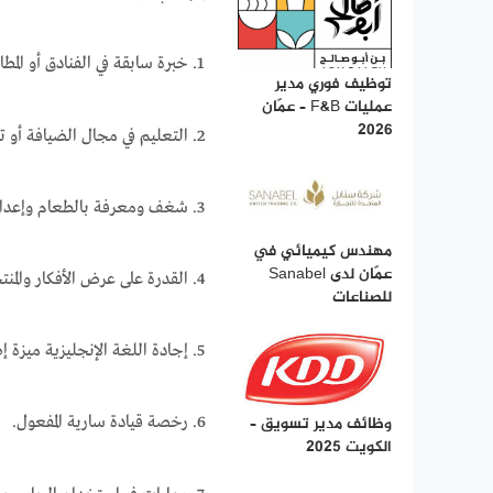
خبرة سابقة في الفنادق أو الم
توظيف فوري مدير
عمليات F&B – عمّان
2026
التعليم في مجال الضيافة أو تق
شغف ومعرفة بالطعام وإعداد
مهندس كيميائي في
عمّان لدى Sanabel
القدرة على عرض الأفكار والمنت
للصناعات
إجادة اللغة الإنجليزية ميزة إ
وظائف مدير تسويق –
رخصة قيادة سارية المفعول.
الكويت 2025