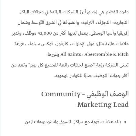
ماجد الفطيم هي إحدى أبرز الشركات الرائدة في مجالات المراكز
التجارية، التجزئة، الترفيه، والضيافة في الشرق الأوسط وشمال
إفريقيا وآسيا الوسطى. يعمل لديها أكثر من 43,000 موظف، وتدير
علامات عالمية مثل: مول الإمارات، كارفور، فوكس سينما، Lego،
All Saints، Abercrombie & Fitch وغيرها.
تتبنى الشركة رؤية “صنع لحظات رائعة للجميع كل يوم” وتعد من
أكثر جهات التوظيف جذبًا للكوادر الموهوبة.
الوصف الوظيفي – Community
Marketing Lead
بناء علاقات قوية مع مراكز التسوق واستوديوهات المدن.