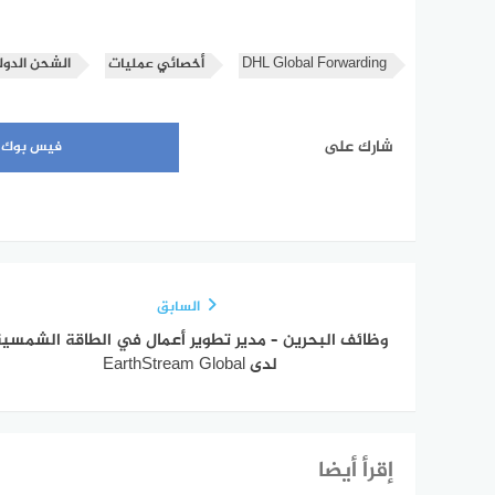
DHL Global Forwarding
أخصائي عمليات
الشحن الدو
شارك على
فيس بوك
السابق
وظائف البحرين – مدير تطوير أعمال في الطاقة الشمسية
لدى EarthStream Global
إقرأ أيضا