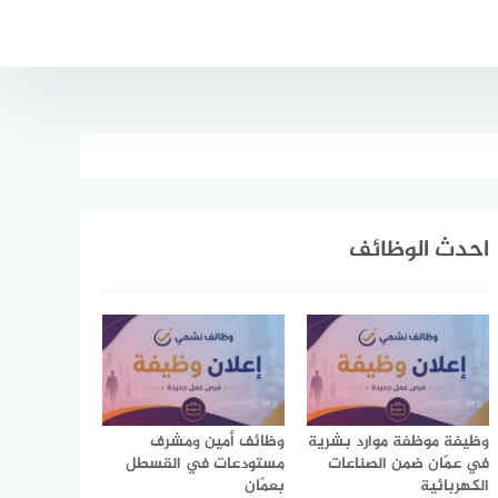
احدث الوظائف
وظيفة موظفة موارد بشرية
وظائف أمين ومشرف
في عمّان ضمن الصناعات
مستودعات في القسطل
الكهربائية
بعمّان