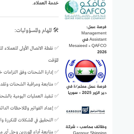
خدمة العملاء
.
فرصة عمل:
🛠️ المهام والمسؤوليات:
Management
Assistant في
Mesaieed – QAFCO
✅ نقطة الاتصال الأولى للعملاء 
2026
المؤقت
✅ إدارة الشحنات وفق التزامات خ
✅ متابعة ومراقبة الشحنات وتقدي
فرصة عمل معلم/ة في
دير الزور 2025 – سوريا
✅ تنفيذ العمليات اليومية بالشحنا
✅ إعداد الفواتير والملاحظات الدائ
✅ التحقيق في المشكلات المتكررة وا
وظائف محاسب – شركة
✅ متابعة أداء الموردين وحل أي 
Gargour Shipping