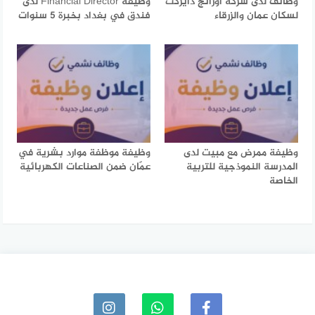
وظائف لدى شركة أورانج دايركت
وظيفة Financial Director لدى
لسكان عمان والزرقاء
فندق في بغداد بخبرة 5 سنوات
وظيفة ممرض مع مبيت لدى
وظيفة موظفة موارد بشرية في
المدرسة النموذجية للتربية
عمّان ضمن الصناعات الكهربائية
الخاصة