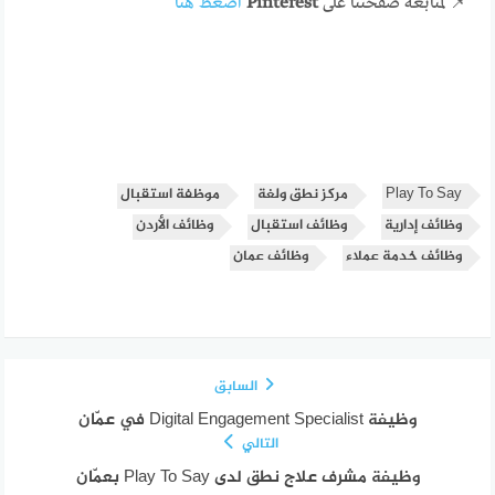
📌 لمتابعة صفحتنا على
Pinterest
اضغط هنا
Play To Say
مركز نطق ولغة
موظفة استقبال
وظائف إدارية
وظائف استقبال
وظائف الأردن
وظائف خدمة عملاء
وظائف عمان
السابق
وظيفة Digital Engagement Specialist في عمّان
التالي
وظيفة مشرف علاج نطق لدى Play To Say بعمّان