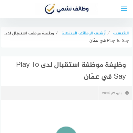
لتجاوز
لى
لمحتوى
الرئيسية
⁄
أرشيف الوظائف المنتهية
⁄
وظيفة موظفة استقبال لدى
Play To Say في عمّان
وظيفة موظفة استقبال لدى Play To
Say في عمّان
مايو 21, 2026