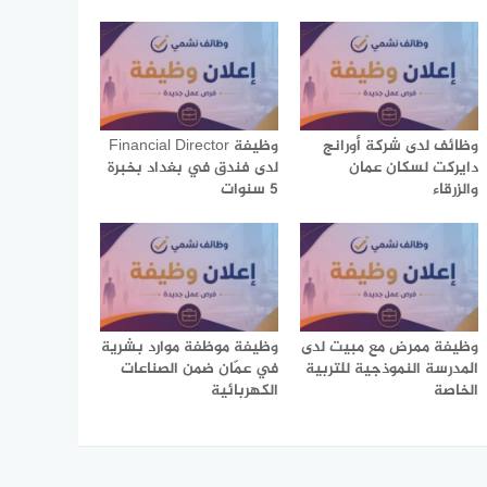
وظائف لدى شركة أورانج
وظيفة Financial Director
دايركت لسكان عمان
لدى فندق في بغداد بخبرة
والزرقاء
5 سنوات
وظيفة ممرض مع مبيت لدى
وظيفة موظفة موارد بشرية
المدرسة النموذجية للتربية
في عمّان ضمن الصناعات
الخاصة
الكهربائية