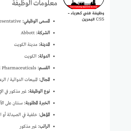
معلومات الوظيفة
وظيفة فني كهرباء –
CSS البحرين
المسمى الوظيفي:
Senior Medical Representative
الشركة:
Abbott
المدينة:
مدينة الكويت
الدولة:
الكويت
القسم:
Established Pharmaceuticals
المجال:
المبيعات الدوائية / الر
نوع الوظيفة:
غير مذكور في الإ
الخبرة المطلوبة:
سنتان على الأق
المؤهل:
خلفية في الصيدلة أو ا
الراتب:
غير مذكور