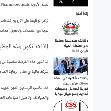
X
قسم الأدوية Established Pharmaceuticals.
إقرأ أيضا
تركز الوظيفة على الترويج لمنتجات
قوية مع العملاء، وتحقيق أهداف ا
وظائف هندسية وفنية
لدى سلطة المياه –
لماذا قد تكون هذه الوظ
الأردن 2025
قد تكون هذه الفرصة مناسبة لمن ي
شركة عالمية في قطاع الرعاية الصحي
وظائف شاغرة في Meri
Store: فرص عمل
كما تناسب المرشحين الذين لديهم 
فورية لموديل ومبيعات
أحذية وسوشيال ميديا
والصيادلة، وتحليل احتياجات العم