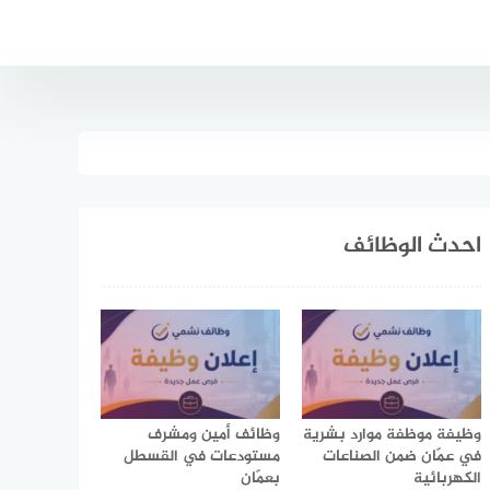
احدث الوظائف
وظيفة موظفة موارد بشرية
وظائف أمين ومشرف
في عمّان ضمن الصناعات
مستودعات في القسطل
الكهربائية
بعمّان