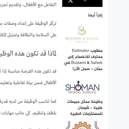
X
التفاعل مع الأطفال، وتقديم تجر
إقرأ أيضا
تركّز الوظيفة على إعداد وصفات ب
على السلامة والنظافة وتمثيل المكا
مطلوب Estimator
لماذا قد تكون هذه الوظ
محترف للانضمام إلى
Bustami & Saheb في
عمّان – سجل الآن!
قد تكون هذه الفرصة مناسبة إذا 
الأطفال ضمن بيئة تفاعلية وتعليمي
وظيفة ممثل مبيعات
كما تناسب الوظيفة من لديه قدرة
طبية – شومان
بلطف وتنظيم، إلى جانب مهارات في ا
للمستلزمات الطبية