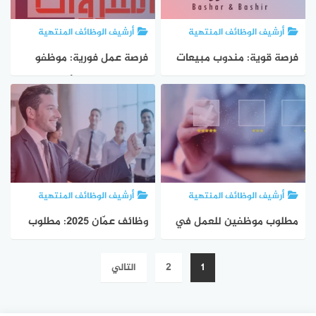
أرشيف الوظائف المنتهية
أرشيف الوظائف المنتهية
فرصة قوية: مندوب مبيعات
فرصة عمل فورية: موظفو
مواد غذائية – الشمال 2026
مبيعات ملابس وأحذية 2026
أرشيف الوظائف المنتهية
أرشيف الوظائف المنتهية
مطلوب موظفين للعمل في
وظائف عمّان 2025: مطلوب
محل غزال للألبسة بعمان –
Business Planning &
تعدد
1
2
التالي
دوام كامل
Analysis Associate – فرصة
صفحات
عمل مميزة في التحليل
المقالات