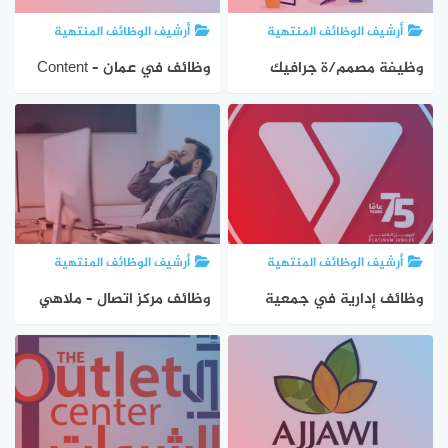
أرشيف الوظائف المنتهية
أرشيف الوظائف المنتهية
وظيفة مصمم/ة جرافيك
وظائف في عمان – Content
بخبرة – موقع Sweifieh، عمان
Operations Assistant لدى
SyndiGate
أرشيف الوظائف المنتهية
أرشيف الوظائف المنتهية
وظائف إدارية في جمعية
وظائف مركز اتصال – ملاهي
الشبان المسيحية – مساعد/
سيكس فلاغز القدية بالرياض
ة إداري/ة بالقدس