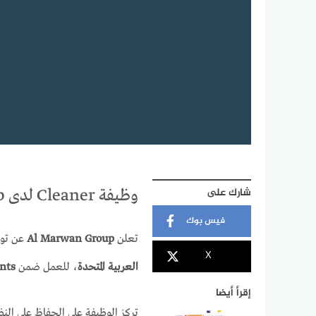
شارك على
وظيفة Cleaner لدى Al Marwan Group في الشارقة
فيس بوك
تعلن
Al Marwan Group
عن توف
X
العربية المتحدة
، للعمل ضمن
nts
إقرأ أيضا
تركز الوظيفة على الحفاظ على النظ