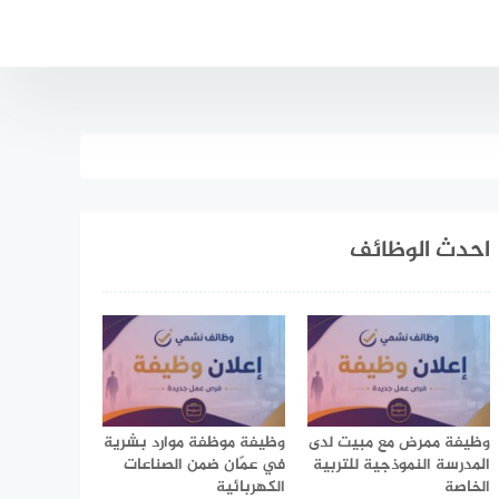
احدث الوظائف
وظيفة ممرض مع مبيت لدى
وظيفة موظفة موارد بشرية
المدرسة النموذجية للتربية
في عمّان ضمن الصناعات
الخاصة
الكهربائية