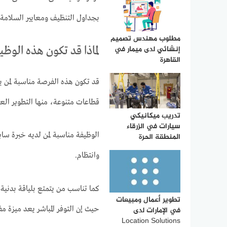
بجداول التنظيف ومعايير السلامة و
مطلوب مهندس تصميم
إنشائي لدى ميمار في
لماذا قد تكون هذه الوظ
القاهرة
قد تكون هذه الفرصة مناسبة لمن
قطاعات متنوعة، منها التطوير العق
تدريب ميكانيكي
سيارات في الزرقاء
الوظيفة مناسبة لمن لديه خبرة سابق
المنطقة الحرة
وانتظام.
كما تناسب من يتمتع بلياقة بدني
تطوير أعمال ومبيعات
حيث إن التوفر المباشر يعد ميزة مف
في الإمارات لدى
Location Solutions