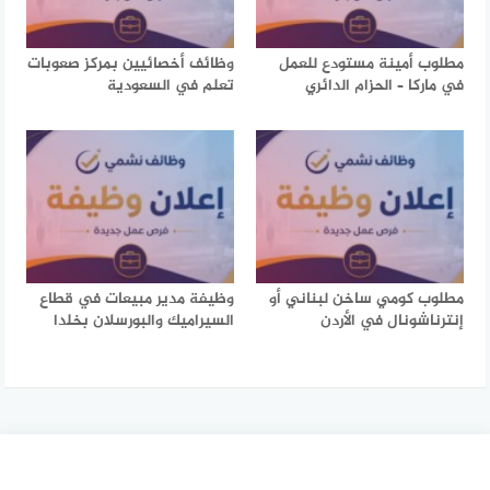
مطلوب أمينة مستودع للعمل
وظائف أخصائيين بمركز صعوبات
في ماركا – الحزام الدائري
تعلم في السعودية
مطلوب كومي ساخن لبناني أو
وظيفة مدير مبيعات في قطاع
إنترناشونال في الأردن
السيراميك والبورسلان بخلدا