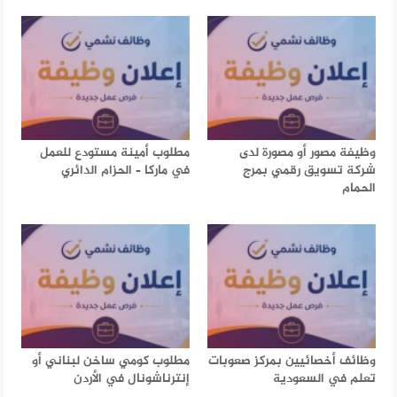
وظيفة مصور أو مصورة لدى
مطلوب أمينة مستودع للعمل
شركة تسويق رقمي بمرج
في ماركا – الحزام الدائري
الحمام
وظائف أخصائيين بمركز صعوبات
مطلوب كومي ساخن لبناني أو
تعلم في السعودية
إنترناشونال في الأردن