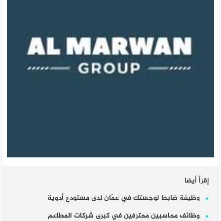
إقرأ أيضا
وظيفة ضابط لوجستك في عمّان لدى مستودع أدوية
وظائف محاسبين محترفين في كبرى شركات المطاعم